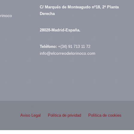
C/ Marqués de Monteagudo nº18, 2ª Planta
Derecha
Orinoco
28028-Madrid-España.
Teléfono:
+(34) 91 713 11 72
info@elcorreodelorinoco.com
Aviso Legal
Política de prividad
Política de cookies