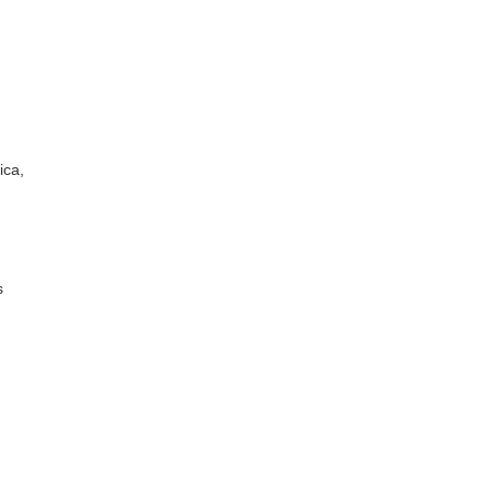
ica,
s