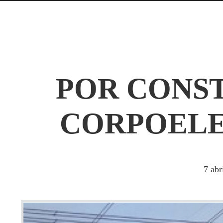
POR CONST
CORPOELE
7
abr