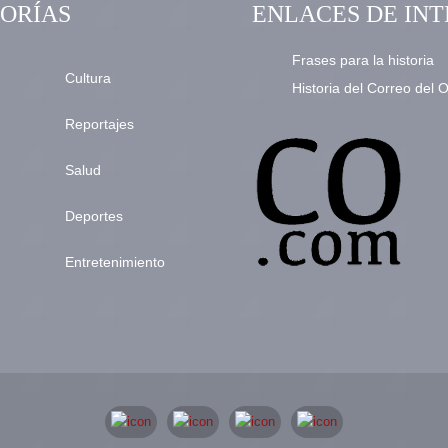
ORÍAS
ENLACES DE INT
Frases para la historia
Cultura
Historia del Correo del 
Reportajes
Salud
Deportes
Entretenimiento