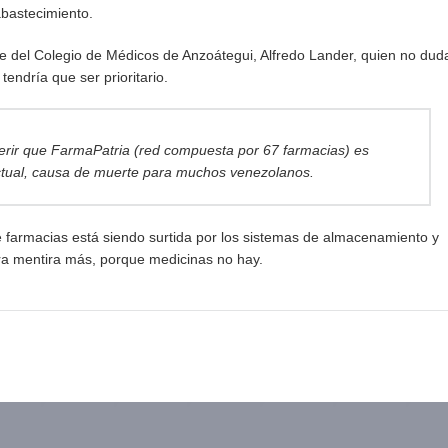
abastecimiento.
nte del Colegio de Médicos de Anzoátegui, Alfredo Lander, quien no duda
 tendría que ser prioritario.
ferir que FarmaPatria (red compuesta por 67 farmacias) es
s actual, causa de muerte para muchos venezolanos.
e farmacias está siendo surtida por los sistemas de almacenamiento y
otra mentira más, porque medicinas no hay.