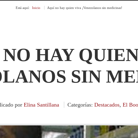
Está aquí:
Inicio
»
Aquí no hay quien viva ¡Venezolanos sin medicinas!
 NO HAY QUIEN
LANOS SIN ME
licado por
Elina Santillana
Categorías:
Destacados
,
El Bo