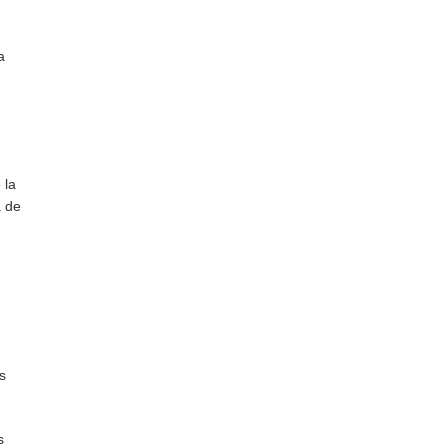
a
 la
a de
s
s