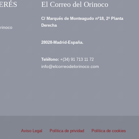
ERÉS
El Correo del Orinoco
C/ Marqués de Monteagudo nº18, 2ª Planta
Derecha
Orinoco
28028-Madrid-España.
Teléfono:
+(34) 91 713 11 72
info@elcorreodelorinoco.com
Aviso Legal
Política de prividad
Política de cookies