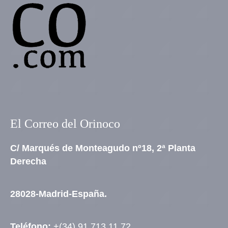
El Correo del Orinoco
C/ Marqués de Monteagudo nº18, 2ª Planta
Derecha
28028-Madrid-España.
Teléfono:
+(34) 91 713 11 72