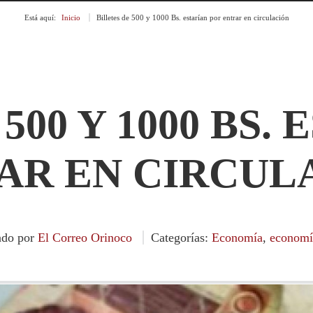
Está aquí:
Inicio
»
Billetes de 500 y 1000 Bs. estarían por entrar en circulación
500 Y 1000 BS.
AR EN CIRCUL
ado por
El Correo Orinoco
Categorías:
Economía
,
economí