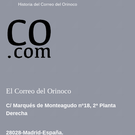
Historia del Correo del Orinoco
El Correo del Orinoco
C/ Marqués de Monteagudo nº18, 2ª Planta
Derecha
28028-Madrid-España.