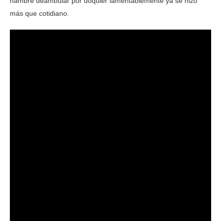
hambre deambular por doquier lamentablemente ya se hizo
más que cotidiano.