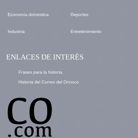
Economía domestica
Deportes
Industria
Entretenimiento
ENLACES DE INTERÉS
Frases para la historia
Historia del Correo del Orinoco