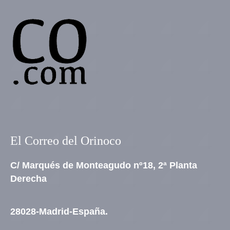
El Correo del Orinoco
C/ Marqués de Monteagudo nº18, 2ª Planta
Derecha
28028-Madrid-España.