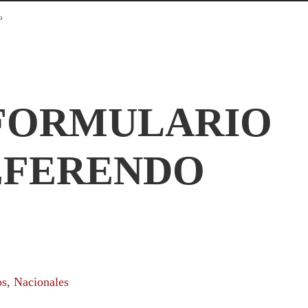
o
 FORMULARIO
EFERENDO
O
os
,
Nacionales