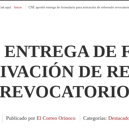
Está aquí:
Inicio
»
CNE aprobó entrega de formulario para activación de referendo revocatori
 ENTREGA DE
TIVACIÓN DE R
REVOCATORI
Publicado por
El Correo Orinoco
Categorías:
Destacad