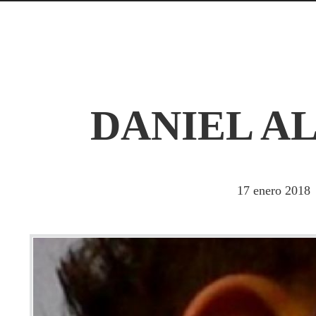
DANIEL A
17
enero
2018