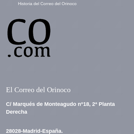
Historia del Correo del Orinoco
El Correo del Orinoco
C/ Marqués de Monteagudo nº18, 2ª Planta
Derecha
28028-Madrid-España.