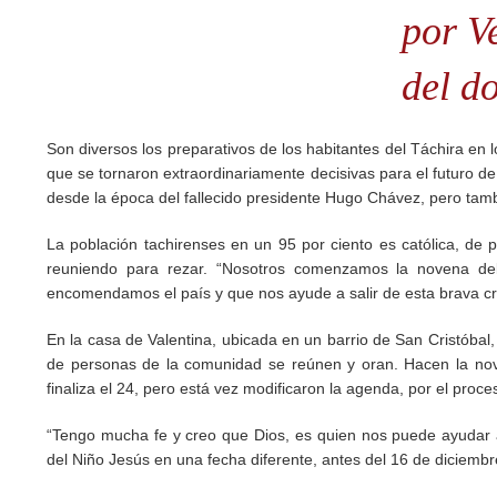
por V
del d
Son diversos los preparativos de los habitantes del Táchira en l
que se tornaron extraordinariamente decisivas para el futuro d
desde la época del fallecido presidente Hugo Chávez, pero tambi
La población tachirenses en un 95 por ciento es católica, de 
reuniendo para rezar. “Nosotros comenzamos la novena del
encomendamos el país y que nos ayude a salir de esta brava cri
En la casa de Valentina, ubicada en un barrio de San Cristóbal
de personas de la comunidad se reúnen y oran. Hacen la nove
finaliza el 24, pero está vez modificaron la agenda, por el proces
“Tengo mucha fe y creo que Dios, es quien nos puede ayudar a
del Niño Jesús en una fecha diferente, antes del 16 de diciembre