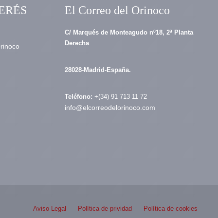
ERÉS
El Correo del Orinoco
C/ Marqués de Monteagudo nº18, 2ª Planta
Derecha
Orinoco
28028-Madrid-España.
Teléfono:
+(34) 91 713 11 72
info@elcorreodelorinoco.com
Aviso Legal
Política de prividad
Política de cookies