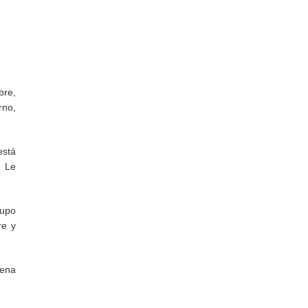
bre,
rno,
está
. Le
rupo
re y
vena