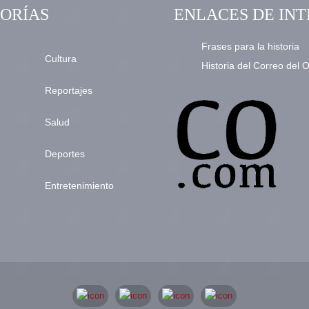
ORÍAS
ENLACES DE INT
Frases para la historia
Cultura
Historia del Correo del 
Reportajes
Salud
Deportes
Entretenimiento