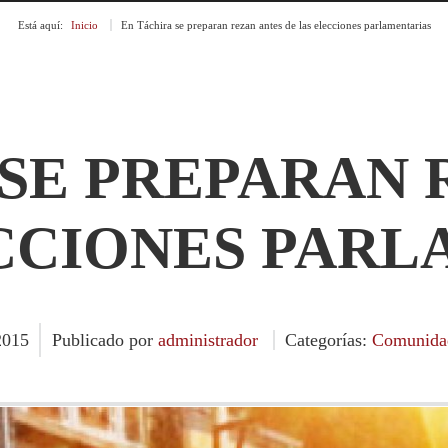
Está aquí:
Inicio
»
En Táchira se preparan rezan antes de las elecciones parlamentarias
 SE PREPARAN 
CCIONES PAR
2015
Publicado por
administrador
Categorías:
Comunida