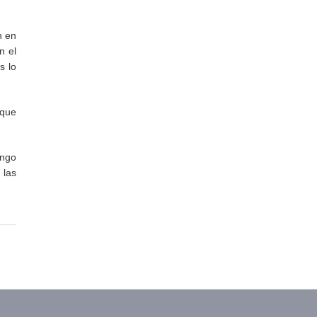
n en
n el
s lo
rque
ongo
 las