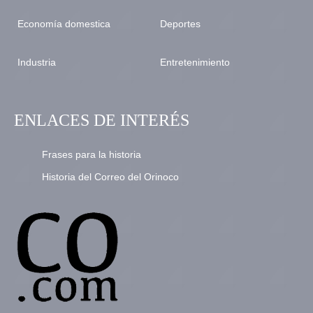
Economía domestica
Deportes
Industria
Entretenimiento
ENLACES DE INTERÉS
Frases para la historia
Historia del Correo del Orinoco