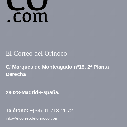
El Correo del Orinoco
C/ Marqués de Monteagudo nº18, 2ª Planta
Derecha
28028-Madrid-España.
Teléfono:
+(34) 91 713 11 72
info@elcorreodelorinoco.com