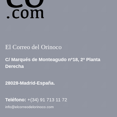
El Correo del Orinoco
C/ Marqués de Monteagudo nº18, 2ª Planta
Derecha
28028-Madrid-España.
Teléfono:
+(34) 91 713 11 72
info@elcorreodelorinoco.com