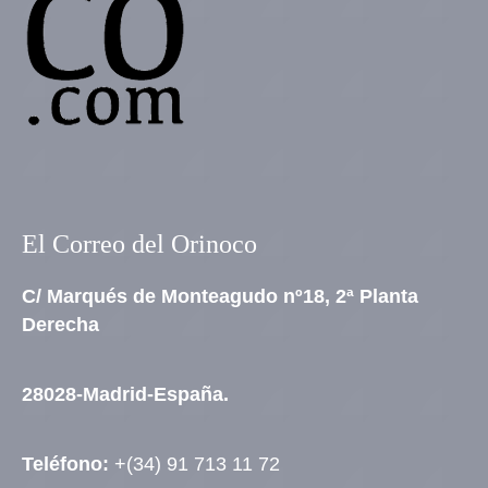
El Correo del Orinoco
C/ Marqués de Monteagudo nº18, 2ª Planta
Derecha
28028-Madrid-España.
Teléfono:
+(34) 91 713 11 72