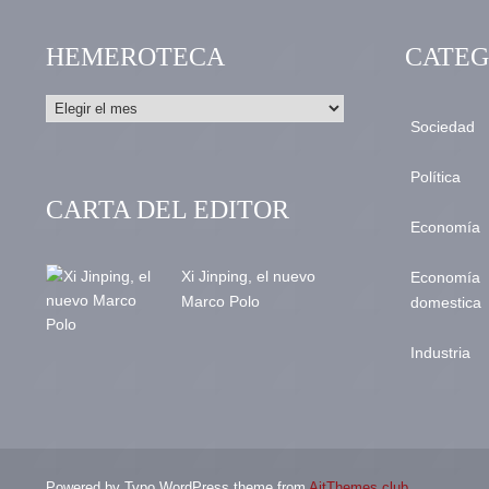
HEMEROTECA
CATEG
Sociedad
Política
CARTA DEL EDITOR
Economía
Xi Jinping, el nuevo
Economía
Marco Polo
domestica
Industria
Powered by Typo WordPress theme from
AitThemes.club