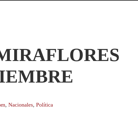
MIRAFLORES
VIEMBRE
om
,
Nacionales
,
Política