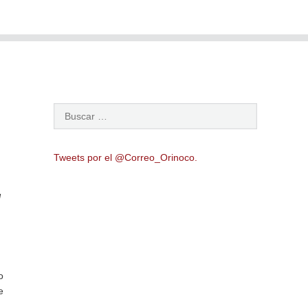
Tweets por el @Correo_Orinoco.
l
o
e