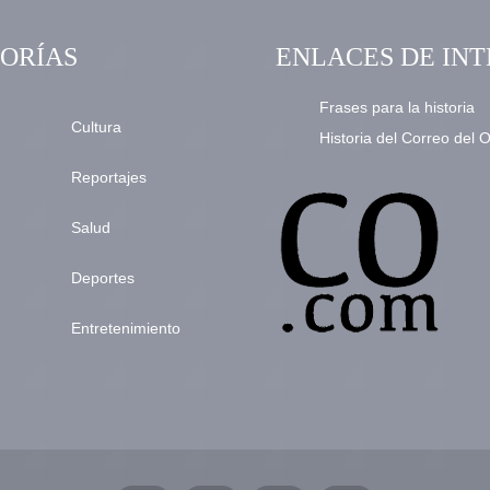
ORÍAS
ENLACES DE INT
Frases para la historia
Cultura
Historia del Correo del 
Reportajes
Salud
Deportes
Entretenimiento