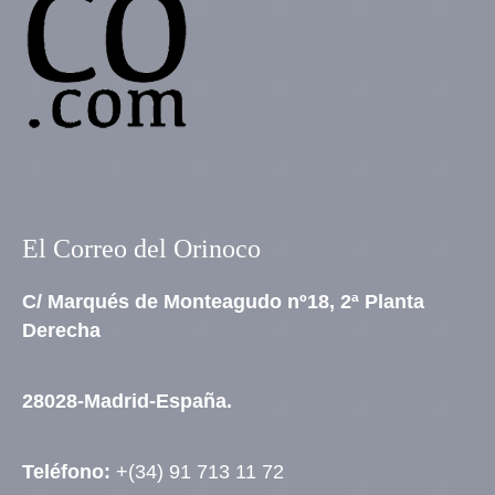
El Correo del Orinoco
C/ Marqués de Monteagudo nº18, 2ª Planta
Derecha
28028-Madrid-España.
Teléfono:
+(34) 91 713 11 72