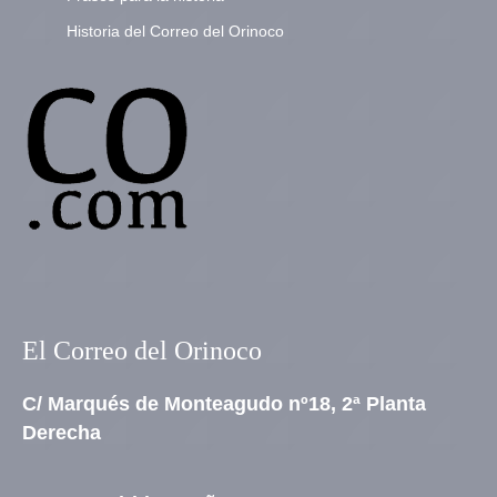
Historia del Correo del Orinoco
El Correo del Orinoco
C/ Marqués de Monteagudo nº18, 2ª Planta
Derecha