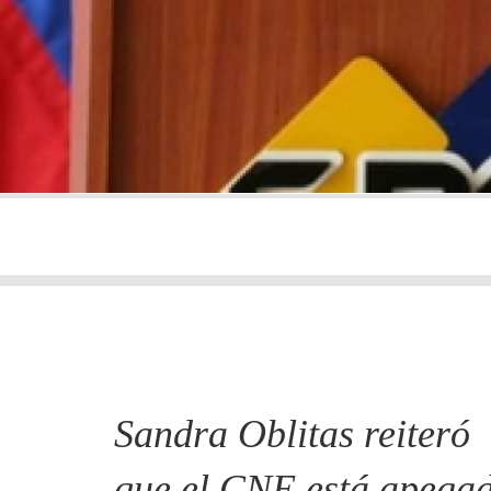
Sandra Oblitas reiteró
que el CNE está apega