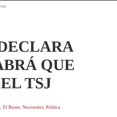
l TSJ
E DECLARA
ABRÁ QUE
EL TSJ
s
,
El Boom
,
Nacionales
,
Política