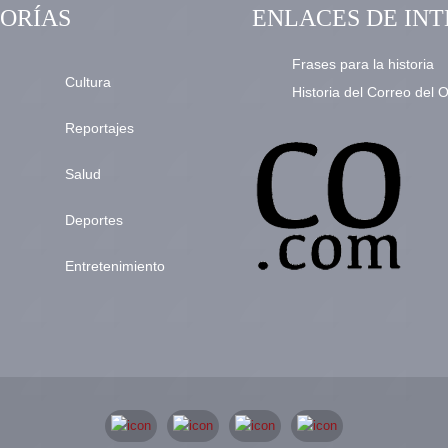
ORÍAS
ENLACES DE INT
Frases para la historia
Cultura
Historia del Correo del 
Reportajes
Salud
Deportes
Entretenimiento