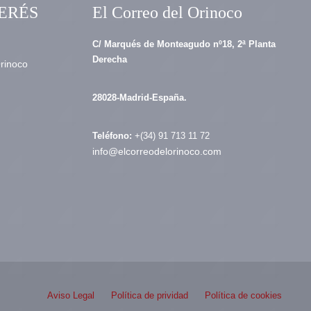
ERÉS
El Correo del Orinoco
C/ Marqués de Monteagudo nº18, 2ª Planta
Derecha
Orinoco
28028-Madrid-España.
Teléfono:
+(34) 91 713 11 72
info@elcorreodelorinoco.com
Aviso Legal
Política de prividad
Política de cookies