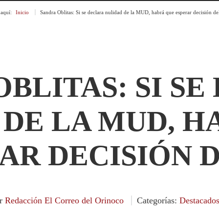
 aquí:
Inicio
»
Sandra Oblitas: Si se declara nulidad de la MUD, habrá que esperar decisión de
BLITAS: SI S
 DE LA MUD, H
AR DECISIÓN D
or
Redacción El Correo del Orinoco
Categorías:
Destacado