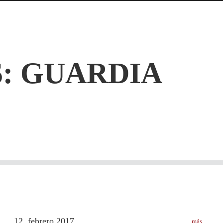
S:
GUARDIA
12
febrero
2017
más
.