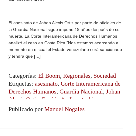
El asesinato de Johan Alexis Ortiz por parte de oficiales de
la Guardia Nacional sigue impune 19 años después de su
muerte. La Corte Interamericana de Derechos Humanos
analizó el caso en Costa Rica “Nos estamos acercando al
momento en el cual el Estado venezolano será sancionado
y tendrá que […]
Categorías:
El Boom
,
Regionales
,
Sociedad
Etiquetas:
asesinato
,
Corte Interamericana de
Derechos Humanos
,
Guardia Nacional
,
Johan
Alexis Ortiz
,
Región Andina
,
tachira
,
Venezuela
Publicado por
Manuel Nogales