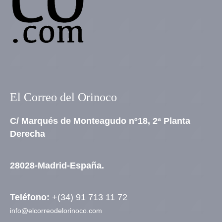
El Correo del Orinoco
C/ Marqués de Monteagudo nº18, 2ª Planta
Derecha
28028-Madrid-España.
Teléfono:
+(34) 91 713 11 72
info@elcorreodelorinoco.com