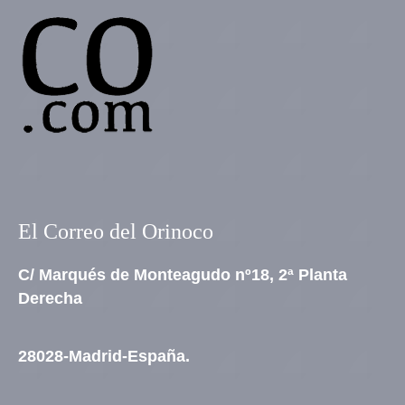
El Correo del Orinoco
C/ Marqués de Monteagudo nº18, 2ª Planta
Derecha
28028-Madrid-España.