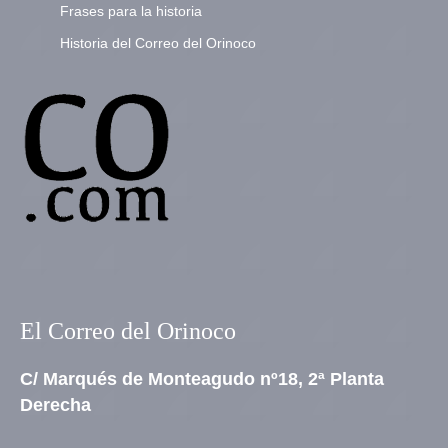
Frases para la historia
Historia del Correo del Orinoco
El Correo del Orinoco
C/ Marqués de Monteagudo nº18, 2ª Planta
Derecha