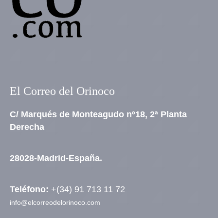
El Correo del Orinoco
C/ Marqués de Monteagudo nº18, 2ª Planta
Derecha
28028-Madrid-España.
Teléfono:
+(34) 91 713 11 72
info@elcorreodelorinoco.com