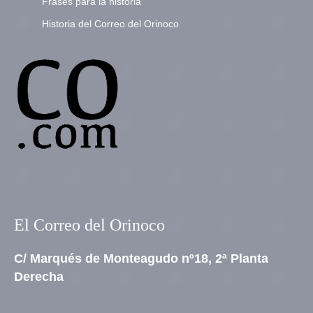
Frases para la historia
Historia del Correo del Orinoco
El Correo del Orinoco
C/ Marqués de Monteagudo nº18, 2ª Planta
Derecha