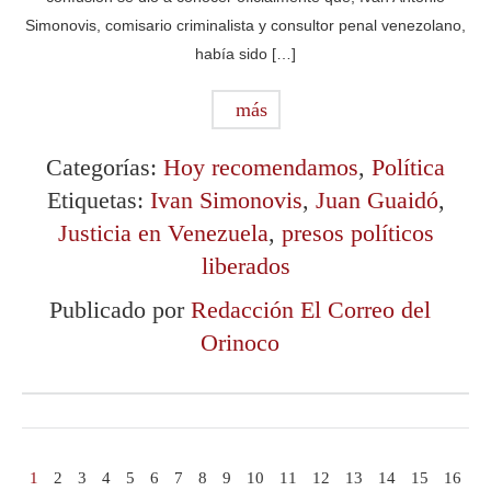
Simonovis, comisario criminalista y consultor penal venezolano,
había sido […]
más
Categorías:
Hoy recomendamos
,
Política
Etiquetas:
Ivan Simonovis
,
Juan Guaidó
,
Justicia en Venezuela
,
presos políticos
liberados
Publicado por
Redacción El Correo del
Orinoco
1
2
3
4
5
6
7
8
9
10
11
12
13
14
15
16