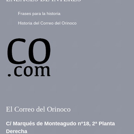
Frases para la historia
Historia del Correo del Orinoco
El Correo del Orinoco
C/ Marqués de Monteagudo nº18, 2ª Planta
Derecha