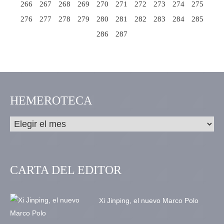
266
267
268
269
270
271
272
273
274
275
276
277
278
279
280
281
282
283
284
285
286
287
HEMEROTECA
CARTA DEL EDITOR
Xi Jinping, el nuevo Marco Polo