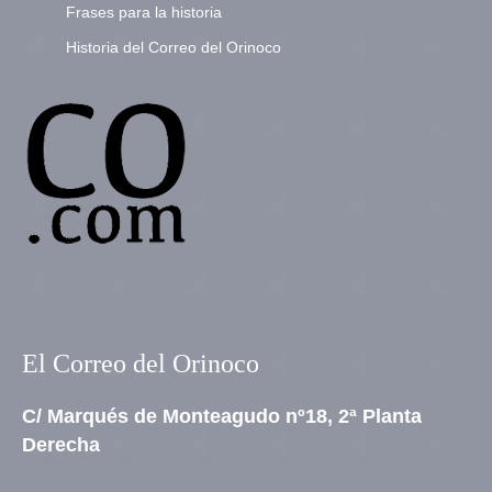
Frases para la historia
Historia del Correo del Orinoco
El Correo del Orinoco
C/ Marqués de Monteagudo nº18, 2ª Planta
Derecha