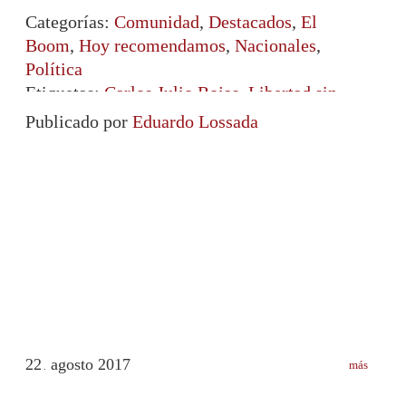
Categorías:
Comunidad
,
Destacados
,
El
Boom
,
Hoy recomendamos
,
Nacionales
,
Política
Etiquetas:
Carlos Julio Rojas
,
Libertad sin
presos políticos
,
ramo verde
Publicado por
Eduardo Lossada
22
agosto
2017
más
.