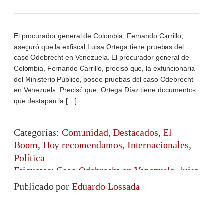
El procurador general de Colombia, Fernando Carrillo,
aseguró que la exfiscal Luisa Ortega tiene pruebas del
caso Odebrecht en Venezuela. El procurador general de
Colombia, Fernando Carrillo, precisó que, la exfuncionaria
del Ministerio Público, posee pruebas del caso Odebrecht
en Venezuela. Precisó que, Ortega Díaz tiene documentos
que destapan la […]
Categorías:
Comunidad
,
Destacados
,
El
Boom
,
Hoy recomendamos
,
Internacionales
,
Política
Etiquetas:
Caso Odebrecht en Venezuela
,
luisa
ortega diaz
,
Odebrecht
Publicado por
Eduardo Lossada