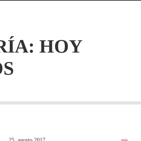
RÍA: HOY
S
25
agosto
2017
más
.