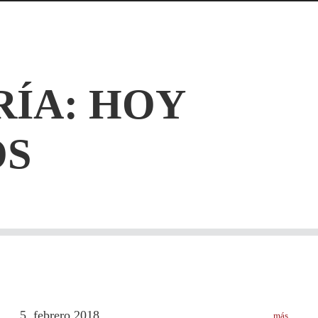
RÍA: HOY
S
5
febrero
2018
más
.