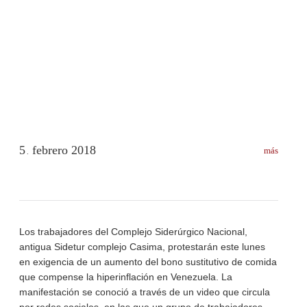
5
febrero
2018
más
.
Los trabajadores del Complejo Siderúrgico Nacional,
antigua Sidetur complejo Casima, protestarán este lunes
en exigencia de un aumento del bono sustitutivo de comida
que compense la hiperinflación en Venezuela. La
manifestación se conoció a través de un video que circula
por redes sociales, en las que un grupo de trabajadores