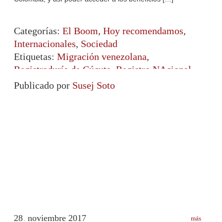
Categorías:
El Boom
,
Hoy recomendamos
,
Internacionales
,
Sociedad
Etiquetas:
Migración venezolana
,
Registraduría de Cúcuta
,
Registro NAcional
de Colombia
,
venezolanos en Colombia
,
Publicado por
Susej Soto
Venezolanos en el exterior
28
noviembre
2017
más
.