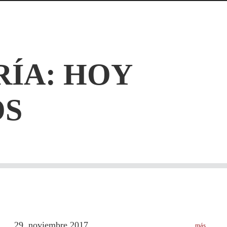
RÍA: HOY
S
29
noviembre
2017
más
.