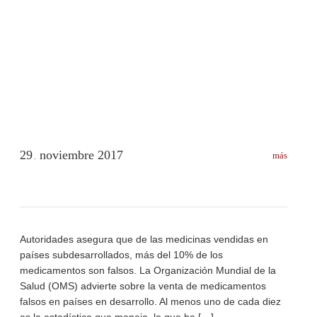
29
noviembre
2017
más
.
Autoridades asegura que de las medicinas vendidas en
países subdesarrollados, más del 10% de los
medicamentos son falsos. La Organización Mundial de la
Salud (OMS) advierte sobre la venta de medicamentos
falsos en países en desarrollo. Al menos uno de cada diez
es la estadística que maneja, lo que ha […]