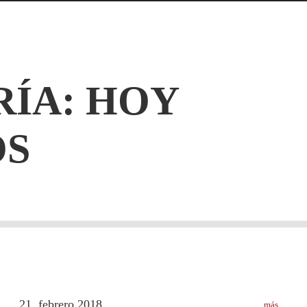
RÍA: HOY
S
21
febrero
2018
más
.