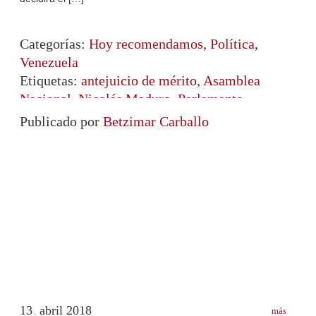
Categorías:
Hoy recomendamos
,
Política
,
Venezuela
Etiquetas:
antejuicio de mérito
,
Asamblea
Nacional
,
Nicolás Maduro
,
Parlamento
venezolano
,
sesión
Publicado por
Betzimar Carballo
13
abril
2018
más
.