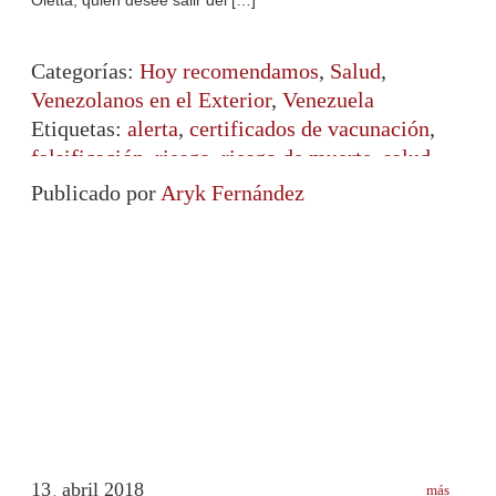
Categorías:
Hoy recomendamos
,
Salud
,
Venezolanos en el Exterior
,
Venezuela
Etiquetas:
alerta
,
certificados de vacunación
,
falsificación
,
riesgo
,
riesgo de muerte
,
salud
,
Venezolanos en el exterior
,
Venezuela
Publicado por
Aryk Fernández
13
abril
2018
más
.