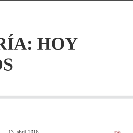
RÍA: HOY
S
13
abril
2018
más
.