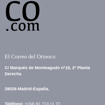
El Correo del Orinoco
C/ Marqués de Monteagudo nº18, 2ª Planta
Derecha
28028-Madrid-España.
Teléfono:
+(34) 91 713 11 72