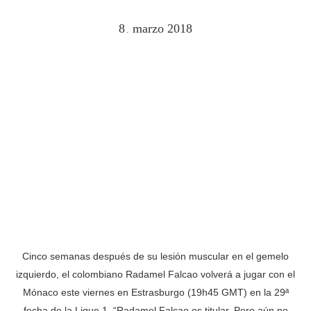
8
marzo
2018
.
Cinco semanas después de su lesión muscular en el gemelo
izquierdo, el colombiano Radamel Falcao volverá a jugar con el
Mónaco este viernes en Estrasburgo (19h45 GMT) en la 29ª
fecha de la Ligue 1. “Radamel Falcao es titular. Pero aún no