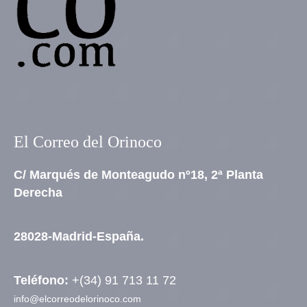
El Correo del Orinoco
C/ Marqués de Monteagudo nº18, 2ª Planta
Derecha
28028-Madrid-España.
Teléfono:
+(34) 91 713 11 72
info@elcorreodelorinoco.com