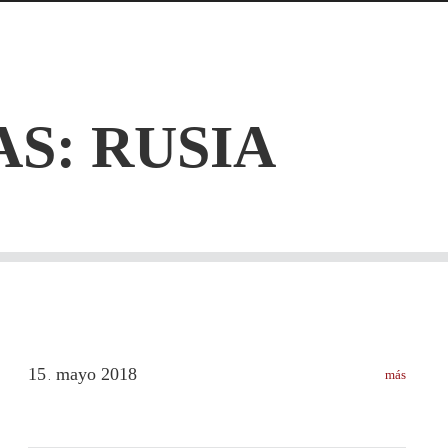
AS:
RUSIA
15
mayo
2018
más
.