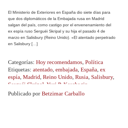
El Ministerio de Exteriores en España dio siete días para
que dos diplomáticos de la Embajada rusa en Madrid
salgan del país, como castigo por el envenenamiento del
ex espía ruso Serguéi Skripal y su hija el pasado 4 de
marzo en Salisbury (Reino Unido). «El atentado perpetrado
en Salisbury […]
Categorías:
Hoy recomendamos
,
Política
Etiquetas:
atentado
,
embajada
,
España
,
ex
espía
,
Madrid
,
Reino Unido
,
Rusia
,
Salisbury
,
Serguéi Skripal
,
Yuri P. Korchagin
Publicado por
Betzimar Carballo