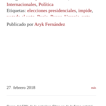
Internacionales
,
Política
Etiquetas:
elecciones presidenciales
,
impide
,
negado el voto
,
Rusia
,
Rusos
,
Ucrania
,
vota
Publicado por
Aryk Fernández
27
febrero
2018
más
.