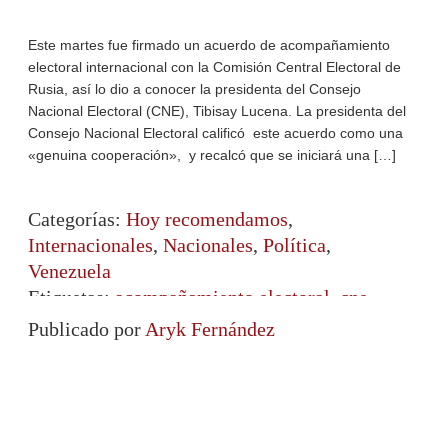
Este martes fue firmado un acuerdo de acompañamiento
electoral internacional con la Comisión Central Electoral de
Rusia, así lo dio a conocer la presidenta del Consejo
Nacional Electoral (CNE), Tibisay Lucena. La presidenta del
Consejo Nacional Electoral calificó este acuerdo como una
«genuina cooperación», y recalcó que se iniciará una […]
Categorías:
Hoy recomendamos
,
Internacionales
,
Nacionales
,
Política
,
Venezuela
Etiquetas:
acompañamiento electoral
,
cne
,
elecciones presidenciales
,
Rusia
,
Tibisay
Publicado por
Aryk Fernández
Lucena
,
Venezuela