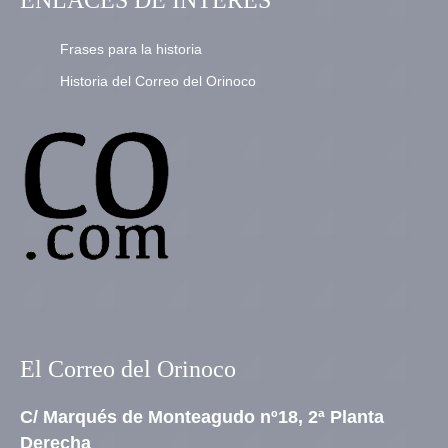
ENLACES DE INTERÉS
Frases para la historia
Historia del Correo del Orinoco
El Correo del Orinoco
C/ Marqués de Monteagudo nº18, 2ª Planta
Derecha