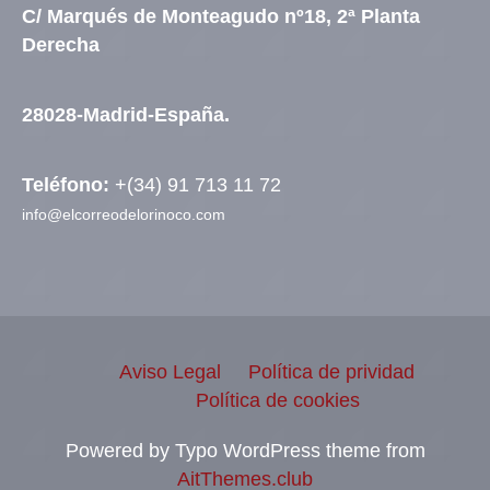
C/ Marqués de Monteagudo nº18, 2ª Planta
Derecha
28028-Madrid-España.
Teléfono:
+(34) 91 713 11 72
info@elcorreodelorinoco.com
Aviso Legal
Política de prividad
Política de cookies
Powered by Typo WordPress theme from
AitThemes.club