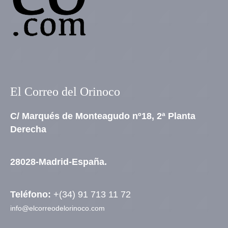
El Correo del Orinoco
C/ Marqués de Monteagudo nº18, 2ª Planta
Derecha
28028-Madrid-España.
Teléfono:
+(34) 91 713 11 72
info@elcorreodelorinoco.com