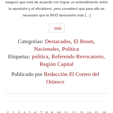
aseguró que está de acuerdo con lograr un entendimiento entre
la oposición y el oficialismo, pero consideró que para ello es
necesario que la MUD demuestre más […]
más
Categorías:
Destacados
,
El Boom
,
Nacionales
,
Política
Etiquetas:
política
,
Referendo Revocatorio
,
Región Capital
Publicado por
Redacción El Correo del
Orinoco
1
2
3
4
5
6
7
8
9
10
11
12
13
14
15
16