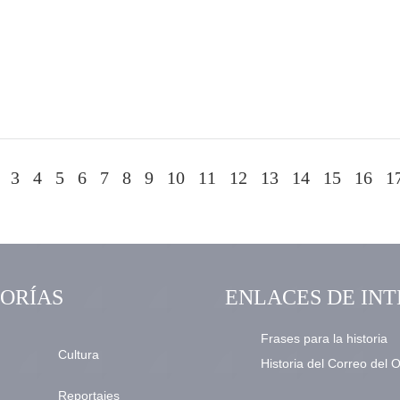
3
4
5
6
7
8
9
10
11
12
13
14
15
16
1
ORÍAS
ENLACES DE INT
Frases para la historia
Cultura
Historia del Correo del 
Reportajes