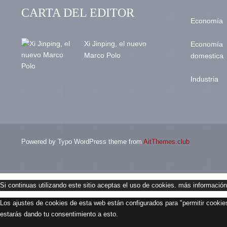
CARTA DEL EDITOR
Economía
Xi Jinping, el nuevo
Economía
Marco Polo
domestica
Industria
Powered by Typo WordPress theme from
AitThemes.club
Si continuas utilizando este sitio aceptas el uso de cookies.
más información
Los ajustes de cookies de esta web están configurados para "permitir cookies
estarás dando tu consentimiento a esto.