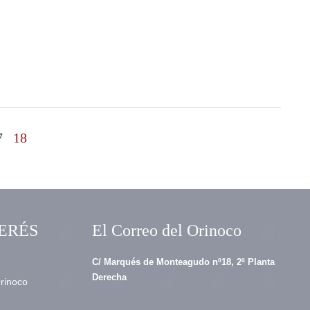
7
18
ERÉS
El Correo del Orinoco
C/ Marqués de Monteagudo nº18, 2ª Planta
Derecha
Orinoco