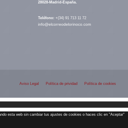
28028-Madrid-España.
Teléfono:
+(34) 91 713 11 72
info@elcorreodelorinoco.com
Aviso Legal
Política de prividad
Política de cookies
zando esta web sin cambiar tus ajustes de cookies o haces clic en "Aceptar"