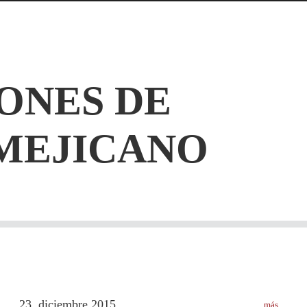
ONES DE
MEJICANO
23
diciembre
2015
más
.