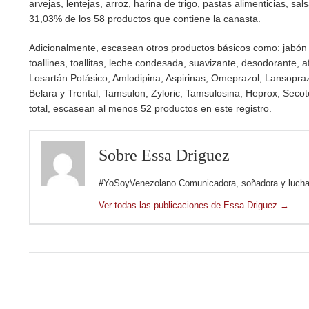
arvejas, lentejas, arroz, harina de trigo, pastas alimenticias, s
31,03% de los 58 productos que contiene la canasta.
Adicionalmente, escasean otros productos básicos como: jabón de
toallines, toallitas, leche condesada, suavizante, desodorante
Losartán Potásico, Amlodipina, Aspirinas, Omeprazol, Lansoprazol
Belara y Trental; Tamsulon, Zyloric, Tamsulosina, Heprox, Secote
total, escasean al menos 52 productos en este registro.
Sobre Essa Driguez
#YoSoyVenezolano Comunicadora, soñadora y luchado
Ver todas las publicaciones de Essa Driguez
→