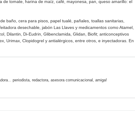
alsa de tomate, harina de maíz, café, mayonesa, pan, queso amarillo: el
 baño, cera para pisos, papel tualé, pañales, toallas sanitarias,
, afeitadora desechable, jabón Las Llaves y medicamentos como Atamel,
, Dilantin, Di-Eudrin, Glibenclamida, Glidan, Biofit; anticonceptivos
x, Urimax, Clopidogrel y antialérgicos, entre otros, e inyectadoras. En
ra... periodista, redactora, asesora comunicacional, amiga!