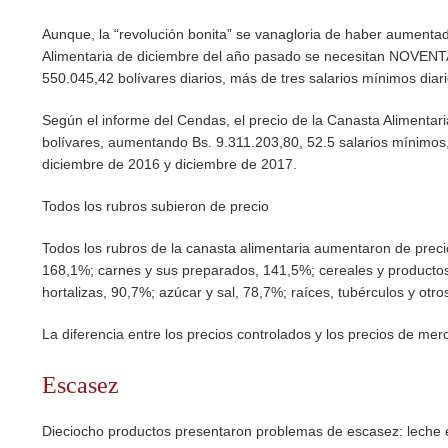
Aunque, la “revolución bonita” se vanagloria de haber aumentad
Alimentaria de diciembre del año pasado se necesitan NOVENTA
550.045,42 bolívares diarios, más de tres salarios mínimos diari
Según el informe del Cendas, el precio de la Canasta Alimenta
bolívares, aumentando Bs. 9.311.203,80, 52.5 salarios mínimo
diciembre de 2016 y diciembre de 2017.
Todos los rubros subieron de precio
Todos los rubros de la canasta alimentaria aumentaron de prec
168,1%; carnes y sus preparados, 141,5%; cereales y productos
hortalizas, 90,7%; azúcar y sal, 78,7%; raíces, tubérculos y otr
La diferencia entre los precios controlados y los precios de m
Escasez
Dieciocho productos presentaron problemas de escasez: leche en