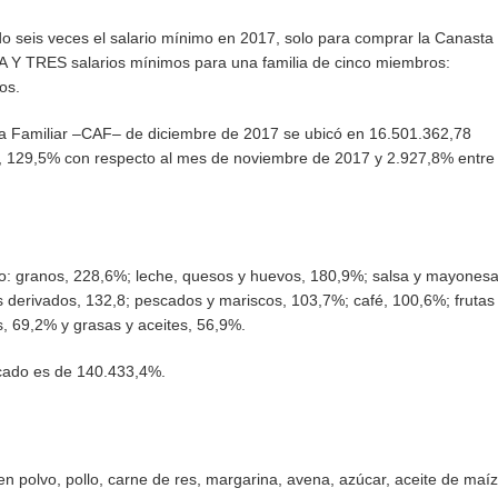
o seis veces el salario mínimo en 2017, solo para comprar la Canasta
 Y TRES salarios mínimos para una familia de cinco miembros:
os.
ria Familiar –CAF– de diciembre de 2017 se ubicó en 16.501.362,78
s, 129,5% con respecto al mes de noviembre de 2017 y 2.927,8% entre
io: granos, 228,6%; leche, quesos y huevos, 180,9%; salsa y mayonesa
 derivados, 132,8; pescados y mariscos, 103,7%; café, 100,6%; frutas
os, 69,2% y grasas y aceites, 56,9%.
ercado es de 140.433,4%.
 polvo, pollo, carne de res, margarina, avena, azúcar, aceite de maíz