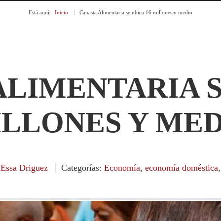
Está aquí:
Inicio
»
Canasta Alimentaria se ubica 16 millones y medio
LIMENTARIA S
LLONES Y ME
r
Essa Driguez
Categorías:
Economía
,
economía doméstica