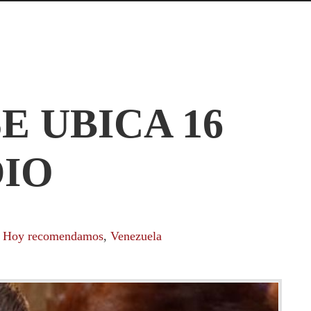
E UBICA 16
DIO
,
Hoy recomendamos
,
Venezuela