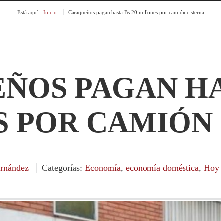
Está aquí:
Inicio
»
Caraqueños pagan hasta Bs 20 millones por camión cisterna
ÑOS PAGAN HAS
 POR CAMIÓN
rnández
Categorías:
Economía
,
economía doméstica
,
Hoy