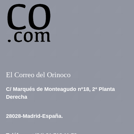
El Correo del Orinoco
C/ Marqués de Monteagudo nº18, 2ª Planta
Derecha
28028-Madrid-España.