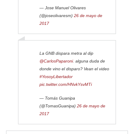
— Jose Manuel Olivares
(@joseolivaresm)
26 de mayo de
2017
La GNB dispara metra al dip
@CarlosPaparoni
. alguna duda de
donde vino el disparo? Vean el video
#YosoyLibertador
pic.twitter.com/HNvkYsvMTi
— Tomás Guanipa
(@TomasGuanipa)
26 de mayo de
2017