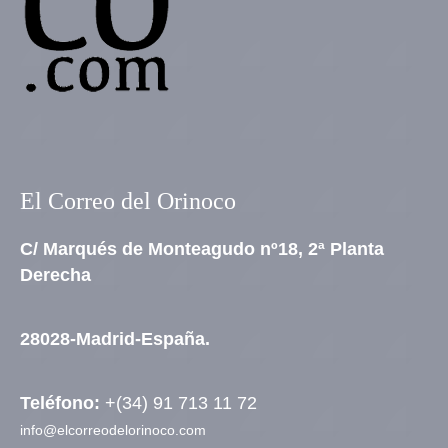
El Correo del Orinoco
C/ Marqués de Monteagudo nº18, 2ª Planta
Derecha
28028-Madrid-España.
Teléfono:
+(34) 91 713 11 72
info@elcorreodelorinoco.com