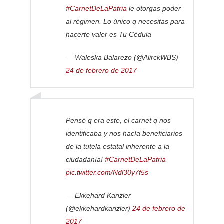
#CarnetDeLaPatria
le otorgas poder
al régimen. Lo único q necesitas para
hacerte valer es Tu Cédula
— Waleska Balarezo (@AlirckWBS)
24 de febrero de 2017
Pensé q era este, el carnet q nos
identificaba y nos hacía beneficiarios
de la tutela estatal inherente a la
ciudadanía!
#CarnetDeLaPatria
pic.twitter.com/Ndl30y7f5s
— Ekkehard Kanzler
(@ekkehardkanzler)
24 de febrero de
2017