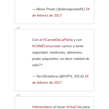
— Alexis Prado (@alexisjprado81)
24
de febrero de 2017
Con el
#CarnetDeLaPatria
y con
#CNNECensurado
vamos a tener
seguridad, medicinas, alimentos,
poder adquisitivo, es decir calidad de
vida??
— No+Dictadura (@HJFH_VZLA)
16
de febrero de 2017
#Venezolano
al hacer
#UnaCola
para