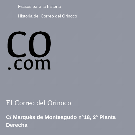
Frases para la historia
Historia del Correo del Orinoco
El Correo del Orinoco
C/ Marqués de Monteagudo nº18, 2ª Planta
Derecha