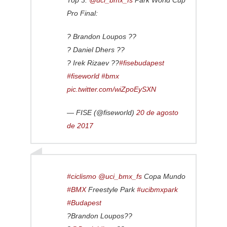
Pro Final:
? Brandon Loupos ??
? Daniel Dhers ??
? Irek Rizaev ??
#fisebudapest
#fiseworld
#bmx
pic.twitter.com/wiZpoEySXN
— FISE (@fiseworld)
20 de agosto
de 2017
#ciclismo
@uci_bmx_fs
Copa Mundo
#BMX
Freestyle Park
#ucibmxpark
#Budapest
?Brandon Loupos??