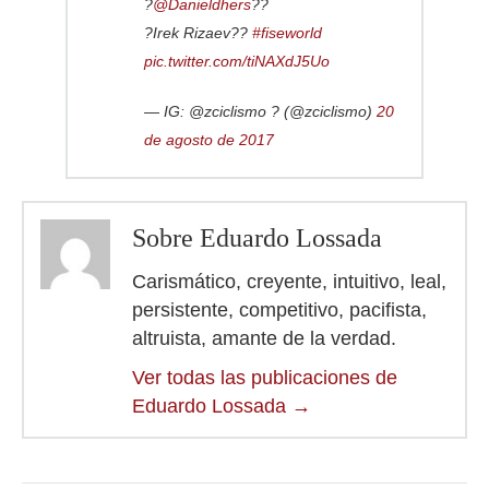
?
@Danieldhers
??
?Irek Rizaev??
#fiseworld
pic.twitter.com/tiNAXdJ5Uo
— IG: @zciclismo ? (@zciclismo)
20
de agosto de 2017
Sobre Eduardo Lossada
Carismático, creyente, intuitivo, leal,
persistente, competitivo, pacifista,
altruista, amante de la verdad.
Ver todas las publicaciones de
Eduardo Lossada
→