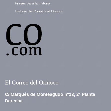
Frases para la historia
Historia del Correo del Orinoco
El Correo del Orinoco
C/ Marqués de Monteagudo nº18, 2ª Planta
Derecha