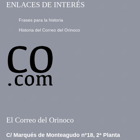
ENLACES DE INTERÉS
Frases para la historia
Historia del Correo del Orinoco
El Correo del Orinoco
C/ Marqués de Monteagudo nº18, 2ª Planta