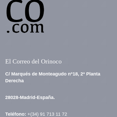
El Correo del Orinoco
C/ Marqués de Monteagudo nº18, 2ª Planta
Derecha
28028-Madrid-España.
Teléfono:
+(34) 91 713 11 72